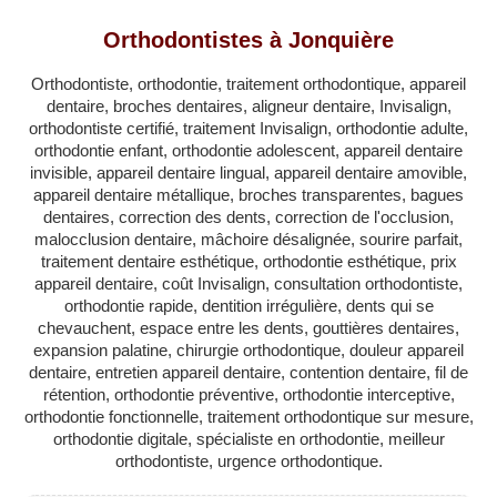
QUÉBEC
Orthodontistes à Jonquière
LAVAL
Orthodontiste, orthodontie, traitement orthodontique, appareil
RÉGIONS
▼
dentaire, broches dentaires, aligneur dentaire, Invisalign,
orthodontiste certifié, traitement Invisalign, orthodontie adulte,
ZONE DENTISTE
▼
orthodontie enfant, orthodontie adolescent, appareil dentaire
invisible, appareil dentaire lingual, appareil dentaire amovible,
appareil dentaire métallique, broches transparentes, bagues
dentaires, correction des dents, correction de l'occlusion,
malocclusion dentaire, mâchoire désalignée, sourire parfait,
traitement dentaire esthétique, orthodontie esthétique, prix
appareil dentaire, coût Invisalign, consultation orthodontiste,
orthodontie rapide, dentition irrégulière, dents qui se
chevauchent, espace entre les dents, gouttières dentaires,
expansion palatine, chirurgie orthodontique, douleur appareil
dentaire, entretien appareil dentaire, contention dentaire, fil de
rétention, orthodontie préventive, orthodontie interceptive,
orthodontie fonctionnelle, traitement orthodontique sur mesure,
orthodontie digitale, spécialiste en orthodontie, meilleur
orthodontiste, urgence orthodontique.