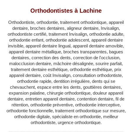
QUÉBEC
Orthodontistes à Lachine
LAVAL
Orthodontiste, orthodontie, traitement orthodontique, appareil
RÉGIONS
▼
dentaire, broches dentaires, aligneur dentaire, Invisalign,
orthodontiste certifié, traitement Invisalign, orthodontie adulte,
ZONE DENTISTE
▼
orthodontie enfant, orthodontie adolescent, appareil dentaire
invisible, appareil dentaire lingual, appareil dentaire amovible,
appareil dentaire métallique, broches transparentes, bagues
dentaires, correction des dents, correction de l'occlusion,
malocclusion dentaire, mâchoire désalignée, sourire parfait,
traitement dentaire esthétique, orthodontie esthétique, prix
appareil dentaire, coût Invisalign, consultation orthodontiste,
orthodontie rapide, dentition irrégulière, dents qui se
chevauchent, espace entre les dents, gouttières dentaires,
expansion palatine, chirurgie orthodontique, douleur appareil
dentaire, entretien appareil dentaire, contention dentaire, fil de
rétention, orthodontie préventive, orthodontie interceptive,
orthodontie fonctionnelle, traitement orthodontique sur mesure,
orthodontie digitale, spécialiste en orthodontie, meilleur
orthodontiste, urgence orthodontique.