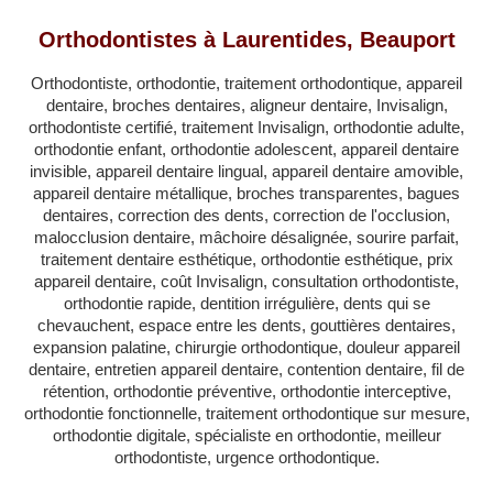
QUÉBEC
Orthodontistes à Laurentides, Beauport
LAVAL
Orthodontiste, orthodontie, traitement orthodontique, appareil
RÉGIONS
▼
dentaire, broches dentaires, aligneur dentaire, Invisalign,
orthodontiste certifié, traitement Invisalign, orthodontie adulte,
ZONE DENTISTE
▼
orthodontie enfant, orthodontie adolescent, appareil dentaire
invisible, appareil dentaire lingual, appareil dentaire amovible,
appareil dentaire métallique, broches transparentes, bagues
dentaires, correction des dents, correction de l'occlusion,
malocclusion dentaire, mâchoire désalignée, sourire parfait,
traitement dentaire esthétique, orthodontie esthétique, prix
appareil dentaire, coût Invisalign, consultation orthodontiste,
orthodontie rapide, dentition irrégulière, dents qui se
chevauchent, espace entre les dents, gouttières dentaires,
expansion palatine, chirurgie orthodontique, douleur appareil
dentaire, entretien appareil dentaire, contention dentaire, fil de
rétention, orthodontie préventive, orthodontie interceptive,
orthodontie fonctionnelle, traitement orthodontique sur mesure,
orthodontie digitale, spécialiste en orthodontie, meilleur
orthodontiste, urgence orthodontique.