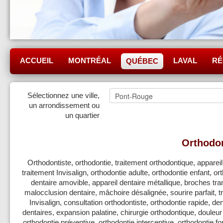
ACCUEIL
MONTRÉAL
LAVAL
RÉ
QUÉBEC
Sélectionnez une ville,
un arrondissement ou
un quartier
Orthodon
Orthodontiste, orthodontie, traitement orthodontique, appareil 
traitement Invisalign, orthodontie adulte, orthodontie enfant, ort
dentaire amovible, appareil dentaire métallique, broches tra
malocclusion dentaire, mâchoire désalignée, sourire parfait, tr
Invisalign, consultation orthodontiste, orthodontie rapide, de
dentaires, expansion palatine, chirurgie orthodontique, douleur a
orthodontie préventive, orthodontie interceptive, orthodontie fo