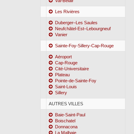
Val-Bélair
Les Rivières
Duberger–Les Saules
Neufchâtel-Est–Lebourgneuf
Vanier
Sainte-Foy-Sillery-Cap-Rouge
Aéroport
Cap-Rouge
Cité-Universitaire
Plateau
Pointe-de-Sainte-Foy
Saint-Louis
Sillery
AUTRES VILLES
Baie-Saint-Paul
Boischatel
Donnacona
La Malbaie