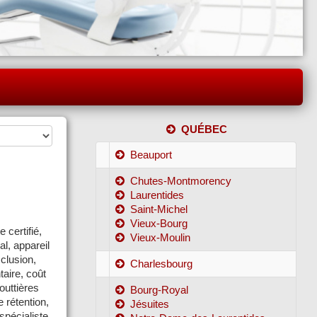
QUÉBEC
Beauport
Chutes-Montmorency
Laurentides
Saint-Michel
Vieux-Bourg
 certifié,
Vieux-Moulin
al, appareil
cclusion,
Charlesbourg
taire, coût
outtières
Bourg-Royal
e rétention,
Jésuites
spécialiste